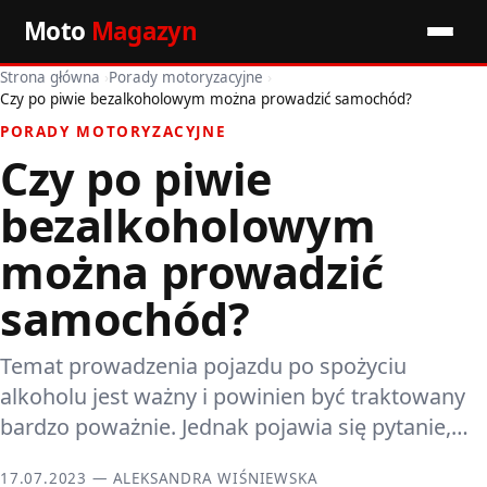
Moto
Magazyn
Strona główna
›
Porady motoryzacyjne
›
Start
Czy po piwie bezalkoholowym można prowadzić samochód?
PORADY MOTORYZACYJNE
Wiadomości
Czy po piwie
Premiery
bezalkoholowym
Porady motoryzacyjne
można prowadzić
samochód?
Pozostałe artykuły
Temat prowadzenia pojazdu po spożyciu
alkoholu jest ważny i powinien być traktowany
bardzo poważnie. Jednak pojawia się pytanie,…
17.07.2023 — ALEKSANDRA WIŚNIEWSKA