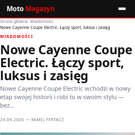
Moto
Magazyn
Strona główna
›
Wiadomości
›
Start
Nowe Cayenne Coupe Electric. Łączy sport, luksus i zasięg
WIADOMOŚCI
Wiadomości
Nowe Cayenne Coupe
Premiery
Electric. Łączy sport,
Porady motoryzacyjne
luksus i zasięg
Pozostałe artykuły
Nowe Cayenne Coupe Electric wchodzi w nowy
etap swojej historii i robi to w swoim stylu —
bez…
24.04.2026 — KAMIL FERTACZ