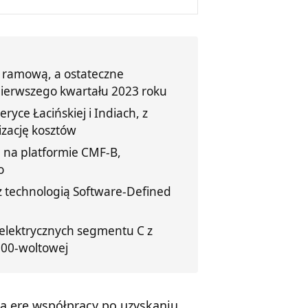
 ramową, a ostateczne
pierwszego kwartału 2023 roku
yce Łacińskiej i Indiach, z
izację kosztów
e na platformie CMF-B,
o
 technologią Software-Defined
elektrycznych segmentu C z
800-woltowej
wą erę współpracy po uzyskaniu