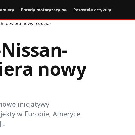
remiery
Porady motoryzacyjne
Pozostałe artykuły
shi otwiera nowy rozdział
-Nissan-
iera nowy
nowe inicjatywy
ekty w Europie, Ameryce
i.