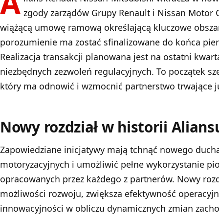
A
zgody zarządów Grupy Renault i Nissan Motor C
wiążącą umowę ramową określającą kluczowe obszary
porozumienie ma zostać sfinalizowane do końca pie
Realizacja transakcji planowana jest na ostatni kwar
niezbędnych zezwoleń regulacyjnych. To początek s
który ma odnowić i wzmocnić partnerstwo trwające ju
Nowy rozdział w historii Alians
Zapowiedziane inicjatywy mają tchnąć nowego duch
motoryzacyjnych i umożliwić pełne wykorzystanie pio
opracowanych przez każdego z partnerów. Nowy rozdz
możliwości rozwoju, zwiększa efektywność operacyjn
innowacyjności w obliczu dynamicznych zmian zach