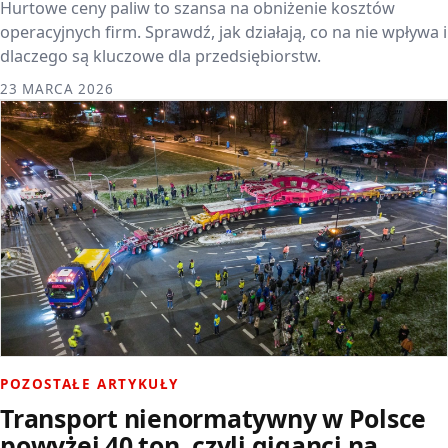
Hurtowe ceny paliw to szansa na obniżenie kosztów
operacyjnych firm. Sprawdź, jak działają, co na nie wpływa i
dlaczego są kluczowe dla przedsiębiorstw.
23 MARCA 2026
POZOSTAŁE ARTYKUŁY
Transport nienormatywny w Polsce
powyżej 40 ton, czyli giganci na