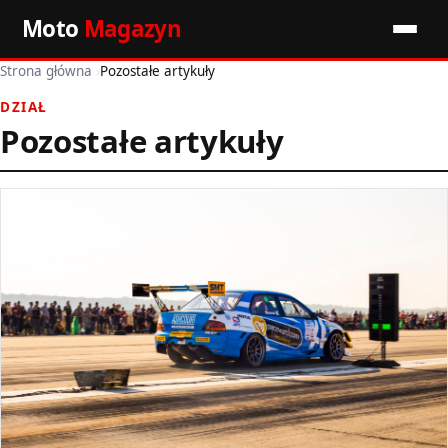
Moto
Magazyn
Strona główna
›
Pozostałe artykuły
Start
DZIAŁ
Wiadomości
Pozostałe artykuły
Premiery
Porady motoryzacyjne
Pozostałe artykuły