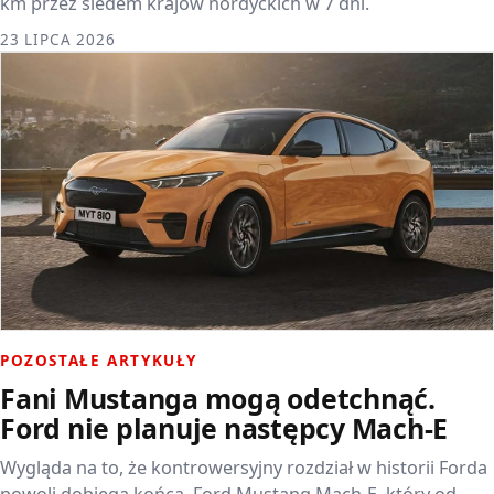
km przez siedem krajów nordyckich w 7 dni.
23 LIPCA 2026
POZOSTAŁE ARTYKUŁY
Fani Mustanga mogą odetchnąć.
Ford nie planuje następcy Mach-E
Wygląda na to, że kontrowersyjny rozdział w historii Forda
powoli dobiega końca. Ford Mustang Mach-E, który od