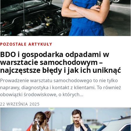
POZOSTAŁE ARTYKUŁY
BDO i gospodarka odpadami w
warsztacie samochodowym –
najczęstsze błędy i jak ich uniknąć
Prowadzenie warsztatu samochodowego to nie tylko
naprawy, diagnostyka i kontakt z klientami. To również
obowiązki środowiskowe, o których…
22 WRZEŚNIA 2025