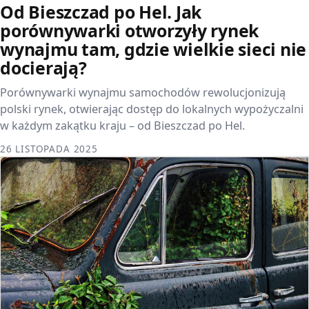
Od Bieszczad po Hel. Jak
porównywarki otworzyły rynek
wynajmu tam, gdzie wielkie sieci nie
docierają?
Porównywarki wynajmu samochodów rewolucjonizują
polski rynek, otwierając dostęp do lokalnych wypożyczalni
w każdym zakątku kraju – od Bieszczad po Hel.
26 LISTOPADA 2025