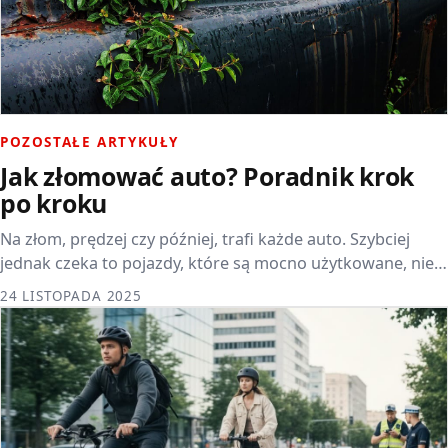
POZOSTAŁE ARTYKUŁY
Jak złomować auto? Poradnik krok
po kroku
Na złom, prędzej czy później, trafi każde auto. Szybciej
jednak czeka to pojazdy, które są mocno użytkowane, nie…
24 LISTOPADA 2025