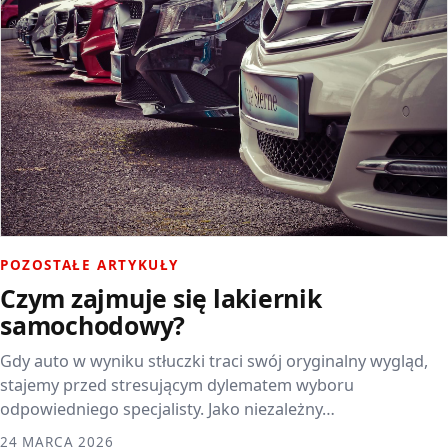
POZOSTAŁE ARTYKUŁY
Czym zajmuje się lakiernik
samochodowy?
Gdy auto w wyniku stłuczki traci swój oryginalny wygląd,
stajemy przed stresującym dylematem wyboru
odpowiedniego specjalisty. Jako niezależny…
24 MARCA 2026