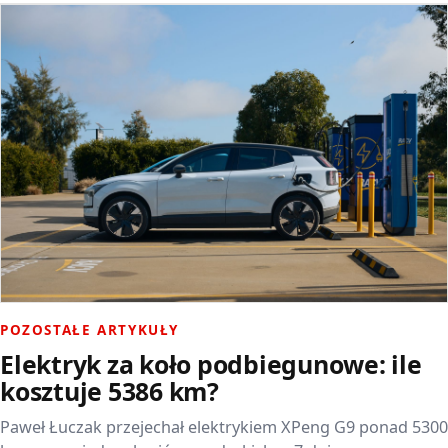
POZOSTAŁE ARTYKUŁY
Elektryk za koło podbiegunowe: ile
kosztuje 5386 km?
Paweł Łuczak przejechał elektrykiem XPeng G9 ponad 5300