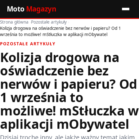
Moto
Magazyn
Strona główna
›
Pozostałe artykuły
›
Start
Kolizja drogowa na oświadczenie bez nerwów i papieru? Od 1
września to możliwe! mStłuczka w aplikacji mObywatel
Wiadomości
POZOSTAŁE ARTYKUŁY
Kolizja drogowa na
Premiery
oświadczenie bez
Porady motoryzacyjne
nerwów i papieru? Od
Pozostałe artykuły
1 września to
możliwe! mStłuczka w
aplikacji mObywatel
Dzisiaj trochę inny, ale jakże ważny temat jakim