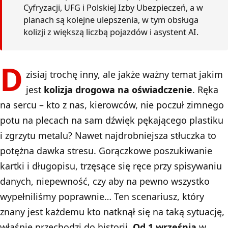
Cyfryzacji, UFG i Polskiej Izby Ubezpieczeń, a w
planach są kolejne ulepszenia, w tym obsługa
kolizji z większą liczbą pojazdów i asystent AI.
D
zisiaj trochę inny, ale jakże ważny temat jakim
jest
kolizja drogowa na oświadczenie
. Ręka
na sercu – kto z nas, kierowców, nie poczuł zimnego
potu na plecach na sam dźwięk pękającego plastiku
i zgrzytu metalu? Nawet najdrobniejsza stłuczka to
potężna dawka stresu. Gorączkowe poszukiwanie
kartki i długopisu, trzęsące się ręce przy spisywaniu
danych, niepewność, czy aby na pewno wszystko
wypełniliśmy poprawnie… Ten scenariusz, który
znany jest każdemu kto natknął się na taką sytuację,
właśnie przechodzi do historii.
Od 1 września
w