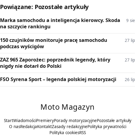
Powiązane: Pozostałe artykuły
Marka samochodu a inteligencja kierowcy. Skoda
9 sie
na szczycie rankingu
150 czujników monitoruje pracę samochodu
27 lip
podczas wyścigów
ZAZ 965 Zaporożec: poprzednik legendy, który
27 lip
nigdy nie dotarł do Polski
FSO Syrena Sport – legenda polskiej motoryzacji
26 lip
Moto Magazyn
Start
Wiadomości
Premiery
Porady motoryzacyjne
Pozostałe artykuły
O nas
Redakcja
Kontakt
Zasady redakcyjne
Polityka prywatności
Polityka cookies
RSS