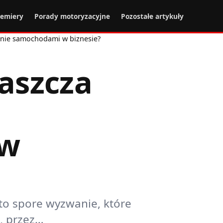
remiery
Porady motoryzacyjne
Pozostałe artykuły
zanie samochodami w biznesie?
raszcza
 w
to spore wyzwanie, które
, przez…