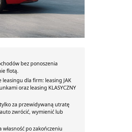
mochodów bez ponoszenia
e flotą.
 leasingu dla firm: leasing JAK
runkami oraz leasing KLASYCZNY
tylko za przewidywaną utratę
auto zwrócić, wymienić lub
a własność po zakończeniu