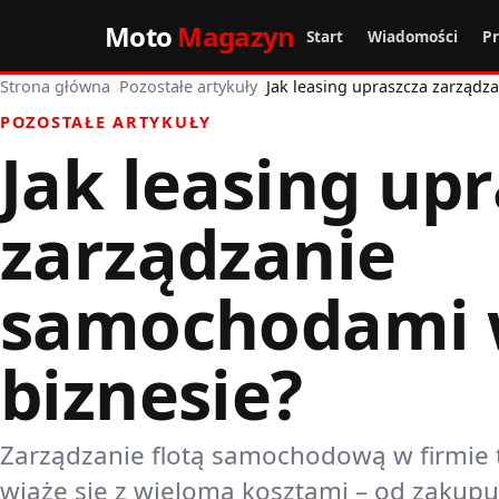
Moto
Magazyn
Start
Wiadomości
P
Strona główna
›
Pozostałe artykuły
›
Jak leasing upraszcza zarząd
POZOSTAŁE ARTYKUŁY
Jak leasing up
zarządzanie
samochodami
biznesie?
Zarządzanie flotą samochodową w firmie 
wiąże się z wieloma kosztami – od zakupu