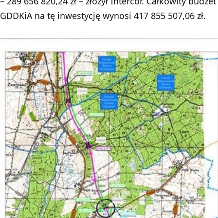
– 289 656 820,24 zł – złożył Intercor. Całkowity budżet
GDDKiA na tę inwestycję wynosi 417 855 507,06 zł.