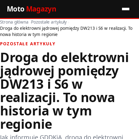
Moto
Magazyn
Strona główna
›
Pozostałe artykuły
›
Start
Droga do elektrowni jądrowej pomiędzy DW213 i S6 w realizacji. To
nowa historia w tym regionie
Wiadomości
POZOSTAŁE ARTYKUŁY
Droga do elektrowni
Premiery
jądrowej pomiędzy
Porady motoryzacyjne
DW213 i S6 w
Pozostałe artykuły
realizacji. To nowa
historia w tym
regionie
Jak informuje GDDKiA, droga do elektrowni