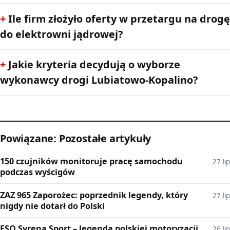
Ile firm złożyło oferty w przetargu na drogę
do elektrowni jądrowej?
Jakie kryteria decydują o wyborze
wykonawcy drogi Lubiatowo-Kopalino?
Powiązane: Pozostałe artykuły
150 czujników monitoruje pracę samochodu
27 lip
podczas wyścigów
ZAZ 965 Zaporożec: poprzednik legendy, który
27 lip
nigdy nie dotarł do Polski
FSO Syrena Sport – legenda polskiej motoryzacji
26 lip