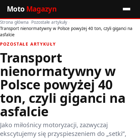
Moto
Magazyn
Strona główna
›
Pozostałe artykuły
›
Start
Transport nienormatywny w Polsce powyżej 40 ton, czyli giganci na
asfalcie
Wiadomości
POZOSTAŁE ARTYKUŁY
Transport
Premiery
nienormatywny w
Porady motoryzacyjne
Polsce powyżej 40
Pozostałe artykuły
ton, czyli giganci na
asfalcie
Jako miłośnicy motoryzacji, zazwyczaj
ekscytujemy się przyspieszeniem do „setki”,