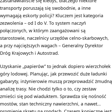
Zastanawialiście się kiedyś, dlaczego niektóre
transporty poruszają się swobodnie, a inne
wymagają eskorty policji?
Kluczem jest kategoria
zezwolenia
– od I do V. To system naczyń
połączonych, w którym zaangażowani są
starostowie, naczelnicy urzędów celno-skarbowych,
a przy najcięższych wagach – Generalny Dyrektor
Dróg Krajowych i Autostrad.
Uzyskanie „papierów” to jednak dopiero wierzchołek
góry lodowej. Planując, jak przewozić duże ładunki
gabaryty, inżynierowie muszą przeprowadzić żmudną
analizę trasy. Nie chodzi tylko o to, czy zestaw
zmieści się pod wiaduktem. Sprawdza się nośność
mostów, stan techniczny nawierzchni, a nawet…
promienie skrętu na rondach. Czasem konieczne jest