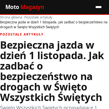
Moto
Magazyn
Strona główna
›
Pozostałe artykuły
›
Start
Bezpieczna jazda w dzień 1 listopada. Jak zadbać o bezpieczeństwo na
drogach w Święto Wszystkich Świętych
Wiadomości
POZOSTAŁE ARTYKUŁY
Bezpieczna jazda w
Premiery
dzień 1 listopada. Jak
Porady motoryzacyjne
zadbać o
Pozostałe artykuły
bezpieczeństwo na
drogach w Święto
Wszystkich Świętych
Święto Wszystkich Świętych przypadające 1