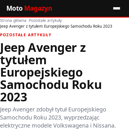
Moto
Magazyn
Strona główna
›
Pozostałe artykuły
›
Start
Jeep Avenger z tytułem Europejskiego Samochodu Roku 2023
POZOSTAŁE ARTYKUŁY
Wiadomości
Jeep Avenger z
Premiery
tytułem
Porady motoryzacyjne
Europejskiego
Samochodu Roku
Pozostałe artykuły
2023
Jeep Avenger zdobył tytuł Europejskiego
Samochodu Roku 2023, wyprzedzając
elektryczne modele Volkswagena i Nissana.