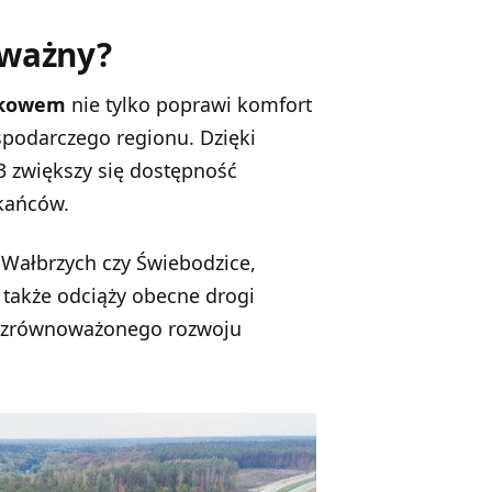
 ważny?
lkowem
nie tylko poprawi komfort
spodarczego regionu. Dzięki
3 zwiększy się dostępność
zkańców.
 Wałbrzych czy Świebodzice,
także odciąży obecne drogi
nę zrównoważonego rozwoju