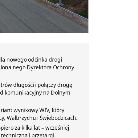
dla nowego odcinka drogi
egionalnego Dyrektora Ochrony
trów długości i połączy drogę
kład komunikacyjny na Dolnym
riant wynikowy WIV, który
y, Wałbrzychu i Świebodzicach.
ero za kilka lat – wcześniej
echniczna i przetargi.