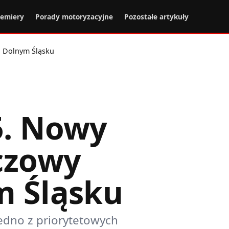
remiery
Porady motoryzacyjne
Pozostałe artykuły
a Dolnym Śląsku
5. Nowy
czowy
m Śląsku
edno z priorytetowych