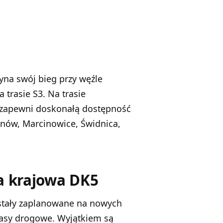
na swój bieg przy węźle
na
trasie S3
. Na trasie
 zapewni doskonałą dostępność
anów, Marcinowice, Świdnica,
ga krajowa DK5
stały zaplanowane na nowych
pasy drogowe. Wyjątkiem są