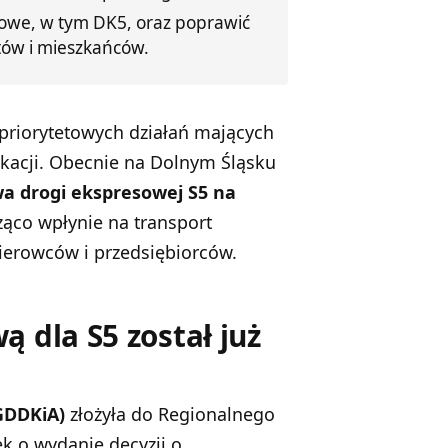
jowe, w tym DK5, oraz poprawić
tów i mieszkańców.
priorytetowych działań mających
ikacji. Obecnie na Dolnym Śląsku
a drogi ekspresowej S5 na
ząco wpłynie na transport
kierowców i przedsiębiorców.
 dla S5 został już
GDDKiA)
złożyła do Regionalnego
 o wydanie decyzji o