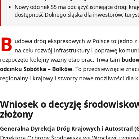
Nowy odcinek S5 ma odciążyć istniejące drogi kra
dostępność Dolnego Śląska dla inwestorów, turys
B
udowa dróg ekspresowych w Polsce to jedno z 
na celu rozwój infrastruktury i poprawę komun
rozpoczęto kolejny ważny etap prac. Trwa tam
budow
odcinku Sobótka – Bolków
. To przedsięwzięcie znac
regionalny i krajowy i stworzy nowe możliwości dla 
Wniosek o decyzję środowiskową
złożony
Generalna Dyrekcja Dróg Krajowych i Autostrad (
Dyrektora Ochrony Środowiska we Wrocławiu wniosek