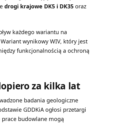
ne
drogi krajowe DK5 i DK35
oraz
wpływ każdego wariantu na
Wariant wynikowy WIV, który jest
iędzy funkcjonalnością a ochroną
piero za kilka lat
owadzone badania geologiczne
odstawie GDDKiA ogłosi przetargi
ze prace budowlane mogą