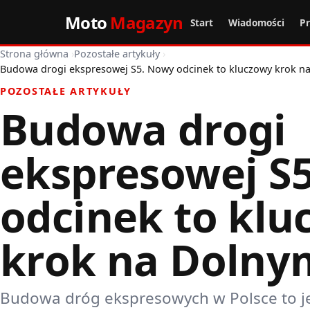
Moto
Magazyn
Start
Wiadomości
P
Strona główna
›
Pozostałe artykuły
›
Budowa drogi ekspresowej S5. Nowy odcinek to kluczowy krok n
POZOSTAŁE ARTYKUŁY
Budowa drogi
ekspresowej S
odcinek to klu
krok na Dolny
Budowa dróg ekspresowych w Polsce to j