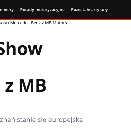
remiery
Porady motoryzacyjne
Pozostałe artykuły
ości Mercedes-Benz z MB Motors
 Show
 z MB
znań stanie się europejską