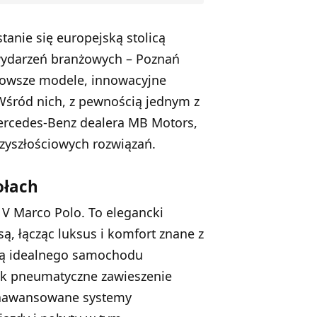
tanie się europejską stolicą
 wydarzeń branżowych – Poznań
nowsze modele, innowacyjne
 Wśród nich, z pewnością jednym z
ercedes-Benz dealera MB Motors,
rzyszłościowych rozwiązań.
ołach
 V Marco Polo. To elegancki
są, łącząc luksus i komfort znane z
ią idealnego samochodu
ak pneumatyczne zawieszenie
 zaawansowane systemy