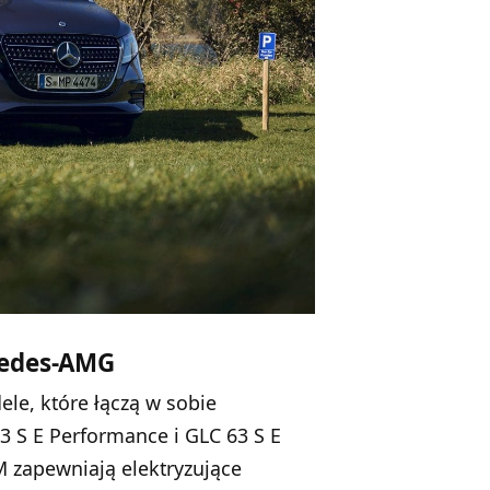
cedes-AMG
le, które łączą w sobie
63 S E Performance i GLC 63 S E
zapewniają elektryzujące