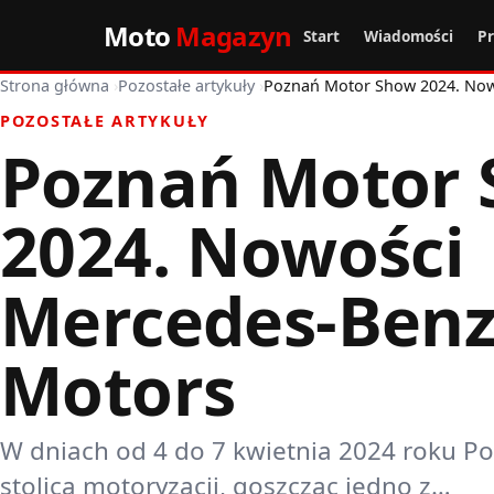
Moto
Magazyn
Start
Wiadomości
P
Strona główna
›
Pozostałe artykuły
›
Poznań Motor Show 2024. Now
POZOSTAŁE ARTYKUŁY
Poznań Motor
2024. Nowości
Mercedes-Benz
Motors
W dniach od 4 do 7 kwietnia 2024 roku Po
stolicą motoryzacji, goszcząc jedno z…