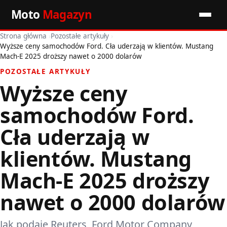
Moto
Magazyn
Strona główna
›
Pozostałe artykuły
›
Start
Wyższe ceny samochodów Ford. Cła uderzają w klientów. Mustang
Mach-E 2025 droższy nawet o 2000 dolarów
Wiadomości
POZOSTAŁE ARTYKUŁY
Wyższe ceny
Premiery
samochodów Ford.
Porady motoryzacyjne
Cła uderzają w
Pozostałe artykuły
klientów. Mustang
Mach-E 2025 droższy
nawet o 2000 dolarów
Jak podaje Reuters, Ford Motor Company