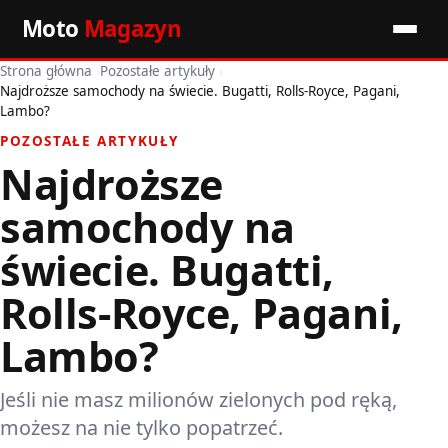
Moto
Magazyn
Strona główna
›
Pozostałe artykuły
›
Start
Najdroższe samochody na świecie. Bugatti, Rolls-Royce, Pagani,
Lambo?
Wiadomości
POZOSTAŁE ARTYKUŁY
Najdroższe
Premiery
samochody na
Porady motoryzacyjne
świecie. Bugatti,
Pozostałe artykuły
Rolls-Royce, Pagani,
Lambo?
Jeśli nie masz milionów zielonych pod ręką,
możesz na nie tylko popatrzeć.