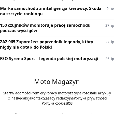
Marka samochodu a inteligencja kierowcy. Skoda
9 sie
na szczycie rankingu
150 czujników monitoruje pracę samochodu
27 lip
podczas wyścigów
ZAZ 965 Zaporożec: poprzednik legendy, który
27 lip
nigdy nie dotarł do Polski
FSO Syrena Sport – legenda polskiej motoryzacji
26 lip
Moto Magazyn
Start
Wiadomości
Premiery
Porady motoryzacyjne
Pozostałe artykuły
O nas
Redakcja
Kontakt
Zasady redakcyjne
Polityka prywatności
Polityka cookies
RSS