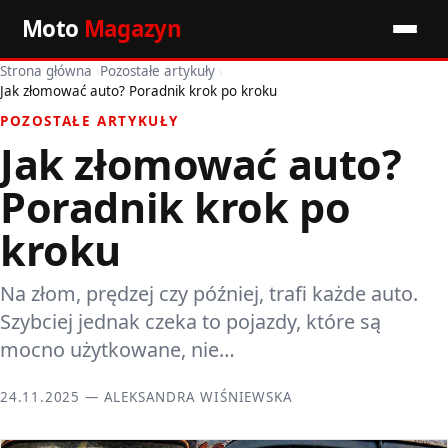
Moto
Magazyn
Strona główna
›
Pozostałe artykuły
›
Start
Jak złomować auto? Poradnik krok po kroku
POZOSTAŁE ARTYKUŁY
Wiadomości
Jak złomować auto?
Premiery
Poradnik krok po
Porady motoryzacyjne
kroku
Pozostałe artykuły
Na złom, prędzej czy później, trafi każde auto.
Szybciej jednak czeka to pojazdy, które są
mocno użytkowane, nie…
24.11.2025 — ALEKSANDRA WIŚNIEWSKA