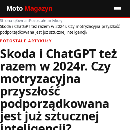
Moto
Magazyn
Strona główna
›
Pozostałe artykuły
›
Start
Skoda i ChatGPT też razem w 2024r. Czy motryzacyjna przyszłość
podporządkowana jest już sztucznej inteligencji?
Wiadomości
POZOSTAŁE ARTYKUŁY
Skoda i ChatGPT też
Premiery
razem w 2024r. Czy
Porady motoryzacyjne
motryzacyjna
Pozostałe artykuły
przyszłość
podporządkowana
jest już sztucznej
inteligencji?