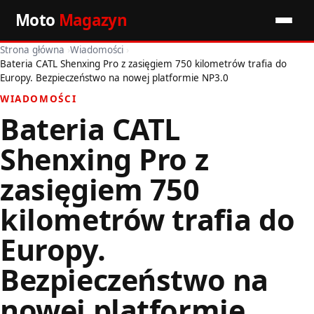
Moto
Magazyn
Strona główna
›
Wiadomości
›
Start
Bateria CATL Shenxing Pro z zasięgiem 750 kilometrów trafia do
Europy. Bezpieczeństwo na nowej platformie NP3.0
Wiadomości
WIADOMOŚCI
Bateria CATL
Premiery
Shenxing Pro z
Porady motoryzacyjne
zasięgiem 750
Pozostałe artykuły
kilometrów trafia do
Europy.
Bezpieczeństwo na
nowej platformie