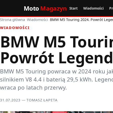
Moto
Magazyn
Start
Wiadomości
P
Strona główna
›
Wiadomości
›
BMW M5 Touring 2024. Powrót Lege
WIADOMOŚCI
BMW M5 Tourin
Powrót Legen
BMW M5 Touring powraca w 2024 roku jak
silnikiem V8 4.4 i baterią 29,5 kWh. Leg
wraca po latach przerwy.
31.07.2023 — TOMASZ ŁAPETA