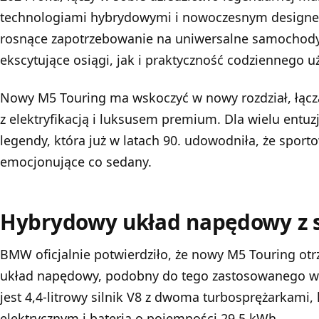
technologiami hybrydowymi i nowoczesnym design
rosnące zapotrzebowanie na uniwersalne samochody,
ekscytujące osiągi, jak i praktyczność codziennego u
Nowy M5 Touring ma wskoczyć w nowy rozdział, łą
z elektryfikacją i luksusem premium. Dla wielu entuz
legendy, która już w latach 90. udowodniła, że spo
emocjonujące co sedany.
Hybrydowy układ napędowy z s
BMW oficjalnie potwierdziło, że nowy M5 Touring ot
układ napędowy, podobny do tego zastosowanego w 
jest 4,4-litrowy silnik V8 z dwoma turbosprężarkami, 
elektrycznym i baterią o pojemności 29,5 kWh.