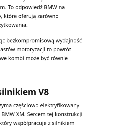
em. To odpowiedź BMW na
 które oferują zarówno
żytkowania.
cząc bezkompromisową wydajność
jastów motoryzacji to powrót
rtowe kombi może być równie
ilnikiem V8
rzyma częściowo elektryfikowany
BMW XM. Sercem tej konstrukcji
który współpracuje z silnikiem