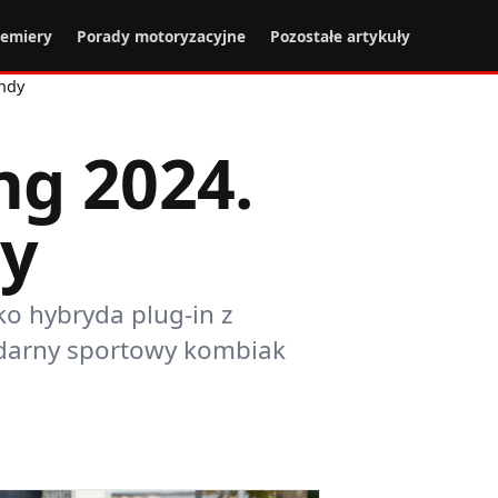
remiery
Porady motoryzacyjne
Pozostałe artykuły
ndy
g 2024.
dy
o hybryda plug-in z
endarny sportowy kombiak