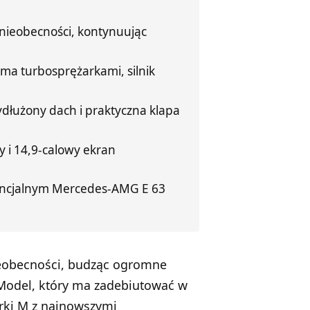
nieobecności, kontynuując
oma turbosprężarkami, silnik
dłużony dach i praktyczna klapa
 i 14,9-calowy ekran
tencjalnym Mercedes-AMG E 63
eobecności, budząc ogromne
Model, który ma zadebiutować w
arki M z najnowszymi