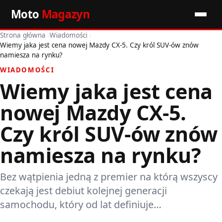
Moto
Magazyn
Strona główna
›
Wiadomości
›
Start
Wiemy jaka jest cena nowej Mazdy CX-5. Czy król SUV-ów znów
namiesza na rynku?
Wiadomości
WIADOMOŚCI
Wiemy jaka jest cena
Premiery
nowej Mazdy CX-5.
Porady motoryzacyjne
Czy król SUV-ów znów
Pozostałe artykuły
namiesza na rynku?
Bez wątpienia jedną z premier na którą wszyscy
czekają jest debiut kolejnej generacji
samochodu, który od lat definiuje…