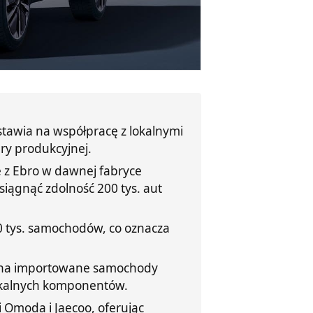
tawia na współpracę z lokalnymi
ury produkcyjnej.
e z Ebro w dawnej fabryce
siągnąć zdolność 200 tys. aut
0 tys. samochodów, co oznacza
E na importowane samochody
lokalnych komponentów.
 Omoda i Jaecoo, oferując