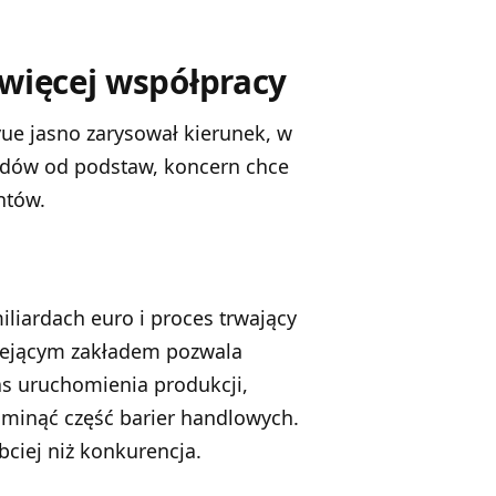
 więcej współpracy
ue jasno zarysował kierunek, w
adów od podstaw, koncern chce
ntów.
iliardach euro i proces trwający
niejącym zakładem pozwala
as uruchomienia produkcji,
 ominąć część barier handlowych.
bciej niż konkurencja.