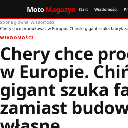
Moto
Magazyn
Start
Wiadomości
P
Strona główna
›
Wiadomości
›
Chery chce produkować w Europie. Chiński gigant szuka fabryk 
WIADOMOŚCI
Chery chce pr
w Europie. Chi
gigant szuka f
zamiast budo
własne