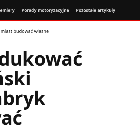
remiery
Porady motoryzacyjne
Pozostałe artykuły
zamiast budować własne
odukować
ński
abryk
wać