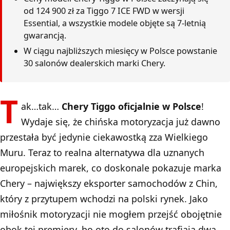
od 124 900 zł za Tiggo 7 ICE FWD w wersji
Essential, a wszystkie modele objęte są 7-letnią
gwarancją.
W ciągu najbliższych miesięcy w Polsce powstanie
30 salonów dealerskich marki Chery.
T
ak…tak…
Chery Tiggo oficjalnie w Polsce
!
Wydaje się, że chińska motoryzacja już dawno
przestała być jedynie ciekawostką zza Wielkiego
Muru. Teraz to realna alternatywa dla uznanych
europejskich marek, co doskonale pokazuje marka
Chery – największy eksporter samochodów z Chin,
który z przytupem wchodzi na polski rynek. Jako
miłośnik motoryzacji nie mogłem przejść obojętnie
obok tej premiery, bo oto do salonów trafiają dwa