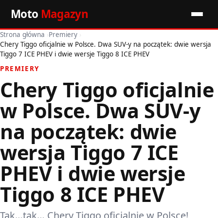
Moto
Magazyn
Strona główna
›
Premiery
›
Start
Chery Tiggo oficjalnie w Polsce. Dwa SUV-y na początek: dwie wersja
Tiggo 7 ICE PHEV i dwie wersje Tiggo 8 ICE PHEV
Wiadomości
PREMIERY
Chery Tiggo oficjalnie
Premiery
w Polsce. Dwa SUV-y
Porady motoryzacyjne
na początek: dwie
Pozostałe artykuły
wersja Tiggo 7 ICE
PHEV i dwie wersje
Tiggo 8 ICE PHEV
Tak…tak… Chery Tiggo oficjalnie w Polsce!