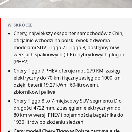
W SKRÓCIE
Chery, największy eksporter samochodów z Chin,
oficjalnie wchodzi na polski rynek z dwoma
modelami SUV: Tiggo 7 i Tiggo 8, dostępnymi w
wersjach spalinowych (ICE) i hybrydowych plug-in
(PHEV).
Chery Tiggo 7 PHEV oferuje moc 279 KM, zasięg
elektryczny do 70 km i łączny zasięg do 1000 km
dzięki baterii 19,27 kWh i 60-litrowemu
zbiornikowi paliwa.
Chery Tiggo 8 to 7-miejscowy SUV segmentu D o
długości 4722 mm, z zasięgiem elektrycznym do
80 km w wersji PHEV i pojemnością bagażnika do
1930 litrów po złożeniu siedzeń.
Ceny modeli Chery Tiggo w Polsce zaczynają się