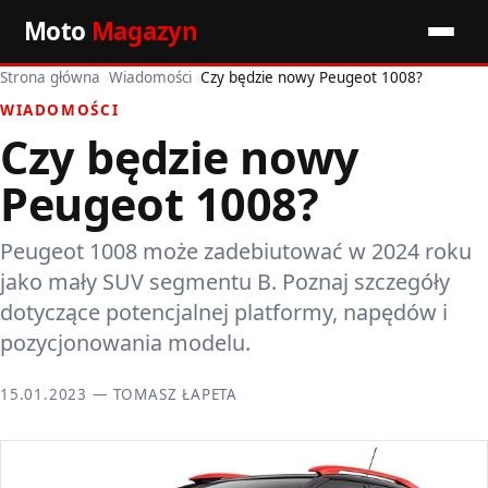
Moto
Magazyn
Strona główna
›
Wiadomości
›
Czy będzie nowy Peugeot 1008?
Start
WIADOMOŚCI
Czy będzie nowy
Wiadomości
Peugeot 1008?
Premiery
Peugeot 1008 może zadebiutować w 2024 roku
Porady motoryzacyjne
jako mały SUV segmentu B. Poznaj szczegóły
Pozostałe artykuły
dotyczące potencjalnej platformy, napędów i
pozycjonowania modelu.
15.01.2023 — TOMASZ ŁAPETA