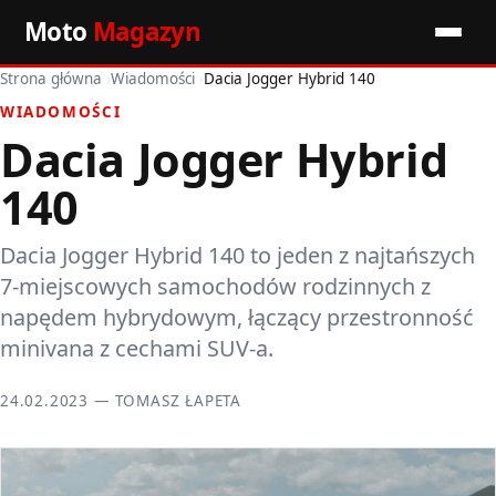
Moto
Magazyn
Strona główna
›
Wiadomości
›
Dacia Jogger Hybrid 140
Start
WIADOMOŚCI
Dacia Jogger Hybrid
Wiadomości
140
Premiery
Dacia Jogger Hybrid 140 to jeden z najtańszych
Porady motoryzacyjne
7-miejscowych samochodów rodzinnych z
Pozostałe artykuły
napędem hybrydowym, łączący przestronność
minivana z cechami SUV-a.
24.02.2023 — TOMASZ ŁAPETA