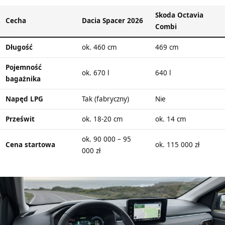
Skoda Octavia
Cecha
Dacia Spacer 2026
Combi
Długość
ok. 460 cm
469 cm
Pojemność
ok. 670 l
640 l
bagażnika
Napęd LPG
Tak (fabryczny)
Nie
Prześwit
ok. 18-20 cm
ok. 14 cm
ok. 90 000 – 95
Cena startowa
ok. 115 000 zł
000 zł