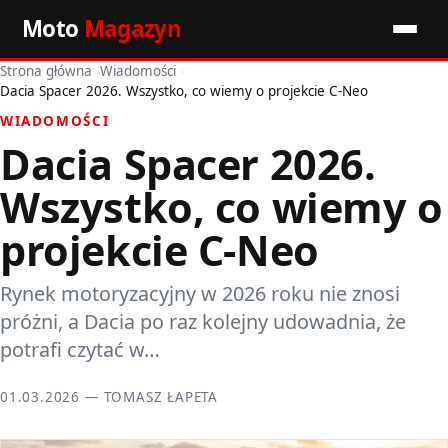
Moto
Magazyn
Strona główna
›
Wiadomości
›
Start
Dacia Spacer 2026. Wszystko, co wiemy o projekcie C-Neo
WIADOMOŚCI
Wiadomości
Dacia Spacer 2026.
Premiery
Wszystko, co wiemy o
Porady motoryzacyjne
projekcie C-Neo
Pozostałe artykuły
Rynek motoryzacyjny w 2026 roku nie znosi
próżni, a Dacia po raz kolejny udowadnia, że
potrafi czytać w…
01.03.2026 — TOMASZ ŁAPETA