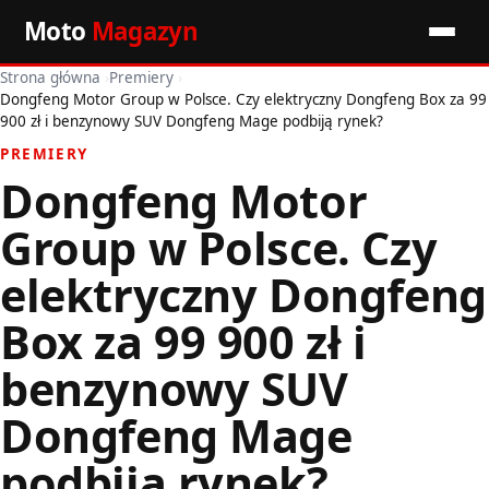
Moto
Magazyn
Strona główna
›
Premiery
›
Start
Dongfeng Motor Group w Polsce. Czy elektryczny Dongfeng Box za 99
900 zł i benzynowy SUV Dongfeng Mage podbiją rynek?
Wiadomości
PREMIERY
Dongfeng Motor
Premiery
Group w Polsce. Czy
Porady motoryzacyjne
elektryczny Dongfeng
Pozostałe artykuły
Box za 99 900 zł i
benzynowy SUV
Dongfeng Mage
podbiją rynek?