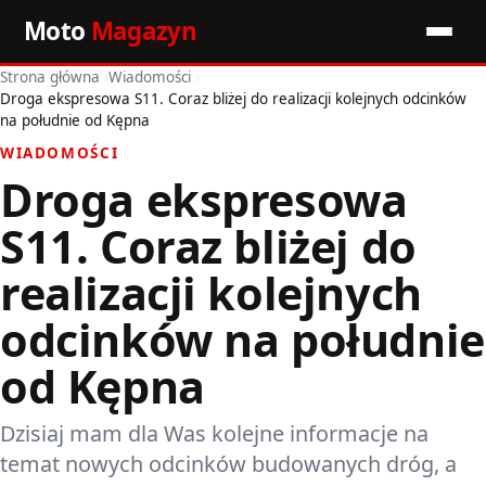
Moto
Magazyn
Strona główna
›
Wiadomości
›
Start
Droga ekspresowa S11. Coraz bliżej do realizacji kolejnych odcinków
na południe od Kępna
Wiadomości
WIADOMOŚCI
Droga ekspresowa
Premiery
S11. Coraz bliżej do
Porady motoryzacyjne
realizacji kolejnych
Pozostałe artykuły
odcinków na południe
od Kępna
Dzisiaj mam dla Was kolejne informacje na
temat nowych odcinków budowanych dróg, a