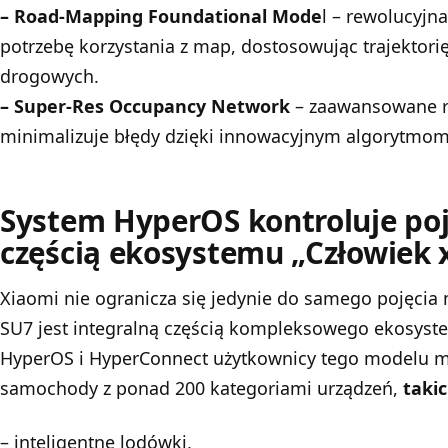
– Road-Mapping Foundational Mode
l – rewolucyjna
potrzebę korzystania z map, dostosowując trajektor
drogowych.
– Super-Res Occupancy Network
– zaawansowane r
minimalizuje błędy dzięki innowacyjnym algorytmo
System HyperOS kontroluje poja
częścią ekosystemu „Człowiek
Xiaomi nie ogranicza się jedynie do samego pojęcia 
SU7
jest integralną częścią kompleksowego ekosyst
HyperOS i HyperConnect użytkownicy tego modelu 
samochody z ponad 200 kategoriami urządzeń,
takic
– inteligentne lodówki,