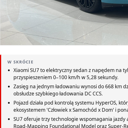
W SKRÓCIE
Xiaomi SU7 to elektryczny sedan z napędem na tyl
przyspieszeniem 0–100 km/h w 5,28 sekundy.
Zasięg na jednym ładowaniu wynosi do 668 km dzi
obsłudze szybkiego ładowania DC CCS.
Pojazd działa pod kontrolą systemu HyperOS, któ
ekosystemem 'Człowiek x Samochód x Dom' i pon
SU7 oferuje trzy technologie wspomagania jazdy 
Road-Mapping Foundational Model oraz Super-R