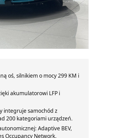
ną oś, silnikiem o mocy 299 KM i
ęki akumulatorowi LFP i
ry integruje samochód z
ad 200 kategoriami urządzeń.
autonomicznej: Adaptive BEV,
es Occupancy Network.