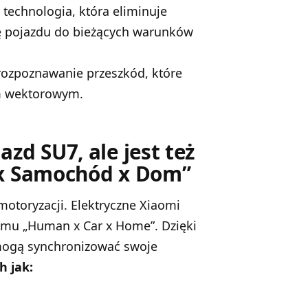
 technologia, która eliminuje
ię pojazdu do bieżących warunków
ozpoznawanie przeszkód, które
m wektorowym.
zd SU7, ale jest też
 x Samochód x Dom”
motoryzacji.
Elektryczne Xiaomi
emu „Human x Car x Home”. Dzięki
mogą synchronizować swoje
h jak: