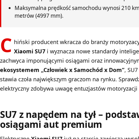
Maksymalna prędkość samochodu wynosi 210 km/h
metrów (4997 mm).
C
hiński producent wkracza do branży motoryzacy
Xiaomi SU7
i wyznacza nowe standardy intelig
zachwyca imponującymi osiągami oraz innowacyjnym
ekosystemem „Człowiek x Samochód x Dom”
, SU7
stawia czoła największym graczom na rynku. Spraw
elektryczny zdobywa uwagę entuzjastów motoryzacji 
SU7 z napędem na tył – podsta
osiągami aut premium
Elektryczne
Xiaomi SU7
już na starcie zawiesza wys