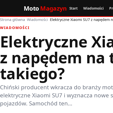
Moto
Magazyn
Start
Wiadomości
P
Strona główna
›
Wiadomości
›
Elektryczne Xiaomi SU7 z napędem na
WIADOMOŚCI
Elektryczne Xi
z napędem na t
takiego?
Chiński producent wkracza do branży moto
elektryczne Xiaomi SU7 i wyznacza nowe s
pojazdów. Samochód ten…