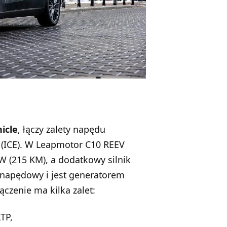
icle
, łączy zalety napędu
 (ICE). W
Leapmotor C10
REEV
W (215 KM), a dodatkowy silnik
d napędowy i jest generatorem
ączenie ma kilka zalet:
TP,