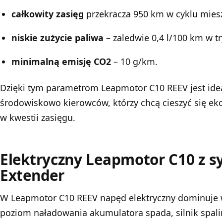
całkowity zasięg
przekracza 950 km w cyklu mie
niskie zużycie paliwa
– zaledwie 0,4 l/100 km w t
minimalną emisję CO2
– 10 g/km.
Dzięki tym parametrom
Leapmotor
C10 REEV jest id
środowiskowo kierowców, którzy chcą cieszyć się e
w kwestii zasięgu.
Elektryczny Leapmotor C10 z 
Extender
W Leapmotor C10 REEV napęd elektryczny dominuje 
poziom naładowania akumulatora spada, silnik spa