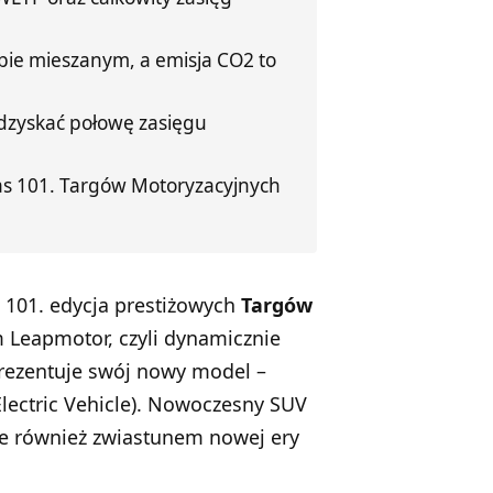
ybie mieszanym, a emisja CO2 to
dzyskać połowę zasięgu
s 101. Targów Motoryzacyjnych
ę 101. edycja prestiżowych
Targów
m Leapmotor, czyli dynamicznie
aprezentuje swój nowy model –
lectric Vehicle). Nowoczesny SUV
ale również zwiastunem nowej ery