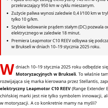
przekraczający 950 km w cyklu mieszanym.
Zużycie paliwa wynosi zaledwie 0,4 l/100 km w tr
tylko 10 g/km.
Szybkie ładowanie prądem stałym (DC) pozwala o
elektrycznego w zaledwie 18 minut.
Premiera Leapmotor C10 REEV odbywa się podcza
w Brukseli w dniach 10–19 stycznia 2025 roku.
W
dniach 10–19 stycznia 2025 roku odbędzie si
Motoryzacyjnych w Brukseli
. To właśnie ta
rozwijająca się marka kierowana przez Stellantis, z
elektryczny Leapmotor C10 REEV
(Range Extender E
chińskiej marki jest nie tylko symbolem innowacji, 
w motoryzacji. A co konkretnie mamy na myśli?