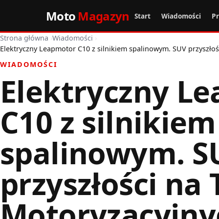
Moto
Magazyn
Start
Wiadomości
P
Strona główna
›
Wiadomości
›
Elektryczny Leapmotor C10 z silnikiem spalinowym. SUV przyszłoś
WIADOMOŚCI
Elektryczny L
C10 z silnikiem
spalinowym. S
przyszłości na
Motoryzacyjny