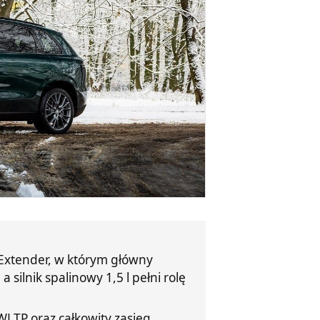
Extender, w którym główny
 silnik spalinowy 1,5 l pełni rolę
WLTP oraz całkowity zasięg