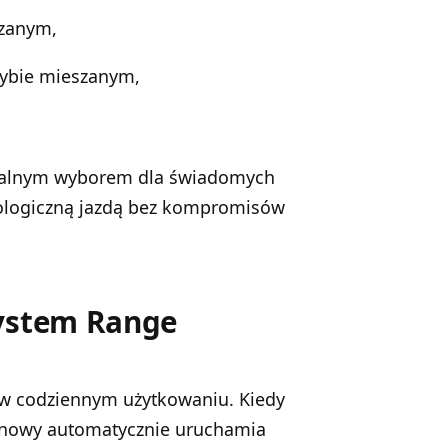
szanym,
rybie mieszanym,
ealnym wyborem dla świadomych
kologiczną jazdą bez kompromisów
system Range
w codziennym użytkowaniu. Kiedy
linowy automatycznie uruchamia