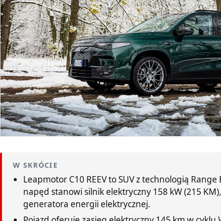
W SKRÓCIE
Leapmotor C10 REEV to SUV z technologią Range 
napęd stanowi silnik elektryczny 158 kW (215 KM), a
generatora energii elektrycznej.
Pojazd oferuje zasięg elektryczny 145 km w cyklu 