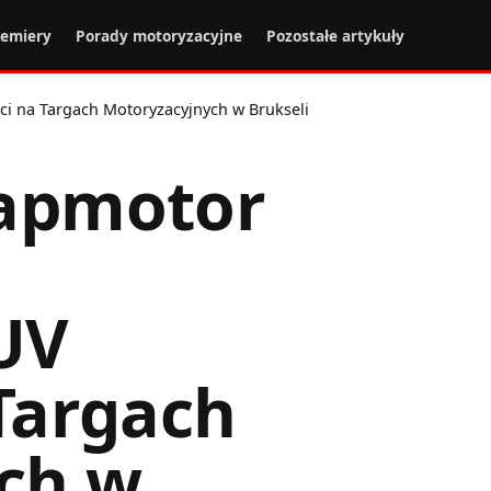
remiery
Porady motoryzacyjne
Pozostałe artykuły
ci na Targach Motoryzacyjnych w Brukseli
eapmotor
UV
 Targach
ch w