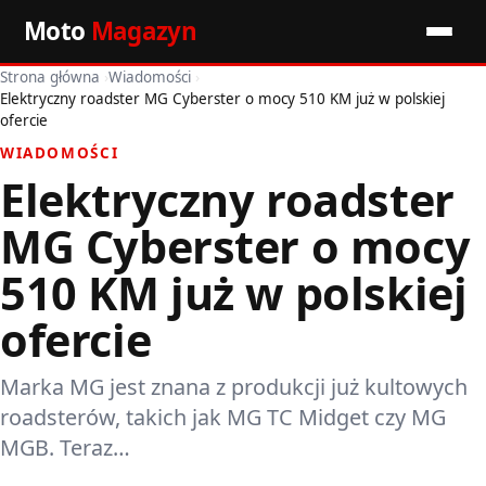
Moto
Magazyn
Strona główna
›
Wiadomości
›
Start
Elektryczny roadster MG Cyberster o mocy 510 KM już w polskiej
ofercie
Wiadomości
WIADOMOŚCI
Elektryczny roadster
Premiery
MG Cyberster o mocy
Porady motoryzacyjne
510 KM już w polskiej
Pozostałe artykuły
ofercie
Marka MG jest znana z produkcji już kultowych
roadsterów, takich jak MG TC Midget czy MG
MGB. Teraz…