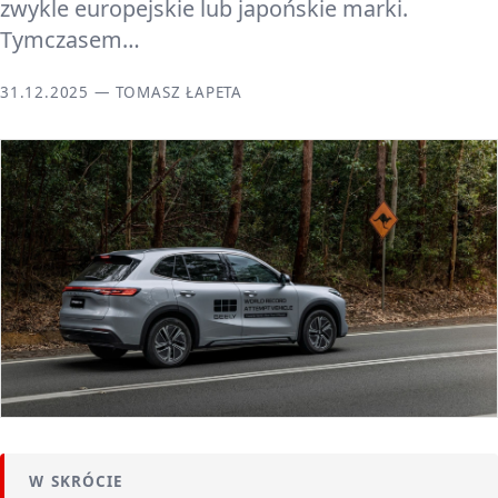
zwykle europejskie lub japońskie marki.
Tymczasem…
31.12.2025 — TOMASZ ŁAPETA
W SKRÓCIE