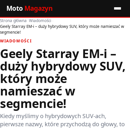
Moto
Magazyn
Strona główna
›
Wiadomości
›
Start
Geely Starray EM-i – duży hybrydowy SUV, który może namieszać w
segmencie!
Wiadomości
WIADOMOŚCI
Geely Starray EM-i –
Premiery
duży hybrydowy SUV,
Porady motoryzacyjne
który może
Pozostałe artykuły
namieszać w
segmencie!
Kiedy myślimy o hybrydowych SUV-ach,
pierwsze nazwy, które przychodzą do głowy, to