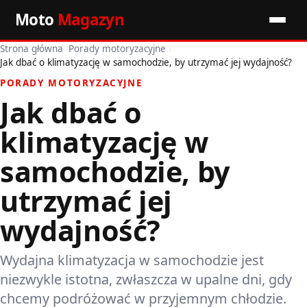
Moto
Magazyn
Strona główna
›
Porady motoryzacyjne
›
Start
Jak dbać o klimatyzację w samochodzie, by utrzymać jej wydajność?
PORADY MOTORYZACYJNE
Wiadomości
Jak dbać o
Premiery
klimatyzację w
Porady motoryzacyjne
samochodzie, by
utrzymać jej
Pozostałe artykuły
wydajność?
Wydajna klimatyzacja w samochodzie jest
niezwykle istotna, zwłaszcza w upalne dni, gdy
chcemy podróżować w przyjemnym chłodzie.