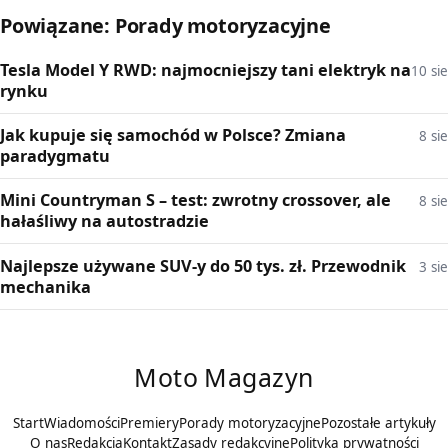
Powiązane: Porady motoryzacyjne
Tesla Model Y RWD: najmocniejszy tani elektryk na
10 sie
rynku
Jak kupuje się samochód w Polsce? Zmiana
8 sie
paradygmatu
Mini Countryman S – test: zwrotny crossover, ale
8 sie
hałaśliwy na autostradzie
Najlepsze używane SUV-y do 50 tys. zł. Przewodnik
3 sie
mechanika
Moto Magazyn
Start
Wiadomości
Premiery
Porady motoryzacyjne
Pozostałe artykuły
O nas
Redakcja
Kontakt
Zasady redakcyjne
Polityka prywatności