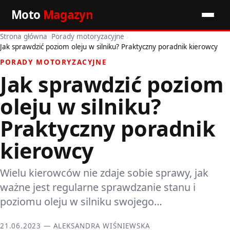
Moto
Magazyn
Strona główna
›
Porady motoryzacyjne
›
Start
Jak sprawdzić poziom oleju w silniku? Praktyczny poradnik kierowcy
PORADY MOTORYZACYJNE
Wiadomości
Jak sprawdzić poziom
Premiery
oleju w silniku?
Porady motoryzacyjne
Praktyczny poradnik
kierowcy
Pozostałe artykuły
Wielu kierowców nie zdaje sobie sprawy, jak
ważne jest regularne sprawdzanie stanu i
poziomu oleju w silniku swojego…
21.06.2023 — ALEKSANDRA WIŚNIEWSKA