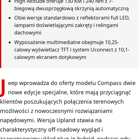
High Altitude oferuje 130 KM i 240 Nm z 7-
biegową dwusprzęgłową skrzynią automatyczną
Obie wersje standardowo z reflektorami full LED,
lampami doświetlającymi zakręty i relingami
dachowymi
Wyposażenie multimedialne obejmuje 10,25-
calowy wyświetlacz TFT i system Uconnect z 10,1-
calowym ekranem dotykowym
J
eep wprowadza do oferty modelu Compass dwie
nowe edycje specjalne, które mają przyciągnąć
klientów poszukujących połączenia terenowych
możliwości z nowoczesnymi rozwiązaniami
napędowymi. Wersja Upland stawia na
charakterystyczny off-roadowy wygląd i
zaawansowany układ plug-in hybrid, podczas gdy