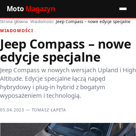
Moto
Magazyn
Strona główna
›
Wiadomości
›
Jeep Compass – nowe edycje specjalne
Start
WIADOMOŚCI
Jeep Compass – nowe
Wiadomości
edycje specjalne
Premiery
Jeep Compass w nowych wersjach Upland i High
Porady motoryzacyjne
Altitude. Edycje specjalne łączą napęd
Pozostałe artykuły
hybrydowy i plug-in hybrid z bogatym
wyposażeniem i technologią.
05.04.2023 — TOMASZ ŁAPETA