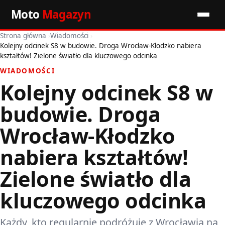
Moto
Magazyn
Strona główna
›
Wiadomości
›
Start
Kolejny odcinek S8 w budowie. Droga Wrocław-Kłodzko nabiera
kształtów! Zielone światło dla kluczowego odcinka
Wiadomości
WIADOMOŚCI
Kolejny odcinek S8 w
Premiery
budowie. Droga
Porady motoryzacyjne
Wrocław-Kłodzko
Pozostałe artykuły
nabiera kształtów!
Zielone światło dla
kluczowego odcinka
Każdy, kto regularnie podróżuje z Wrocławia na