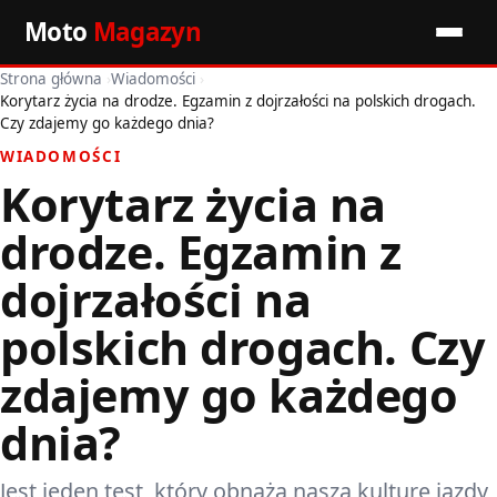
Moto
Magazyn
Strona główna
›
Wiadomości
›
Start
Korytarz życia na drodze. Egzamin z dojrzałości na polskich drogach.
Czy zdajemy go każdego dnia?
Wiadomości
WIADOMOŚCI
Korytarz życia na
Premiery
drodze. Egzamin z
Porady motoryzacyjne
dojrzałości na
Pozostałe artykuły
polskich drogach. Czy
zdajemy go każdego
dnia?
Jest jeden test, który obnaża naszą kulturę jazdy