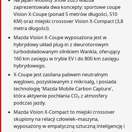
Na Japan Mobility Show 2025 Mazda
zaprezentowała dwa koncepty: sportowe coupe
Vision X-Coupe (ponad 5 metrów długości, 510
KM) oraz miejski crossover Vision X-Compact (3,8
metra długości).
Mazda Vision X-Coupe wyposażona jest w
hybrydowy układ plug-in z dwurotorowym
turbodoładowanym silnikiem Wankla, oferujący
160 km zasięgu w trybie EV i do 800 km zasięgu
hybrydowego.
X-Coupe jest zasilana paliwem neutralnym
węglowo, pozyskiwanym z mikroalg, i posiada
technologię 'Mazda Mobile Carbon Capture',
która aktywnie pochłania CO₂ z atmosfery
podczas jazdy.
Mazda Vision X-Compact to miejski crossover
skupiony na relacji człowiek–maszyna,
wyposażony w empatyczną sztuczną inteligencję i