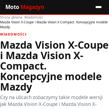
Moto
Magazyn
Strona główna
›
Wiadomości
›
Start
Mazda Vision X-Coupe i Mazda Vision X-Compact. Koncepcyjne modele
Mazdy
Wiadomości
WIADOMOŚCI
Mazda Vision X-Coupe
Premiery
i Mazda Vision X-
Porady motoryzacyjne
Compact.
Pozostałe artykuły
Koncepcyjne modele
Mazdy
Czy na ulicach zobaczymy takie modele wersji
jak Mazda Vision X-Coupe i Mazda Vision X-