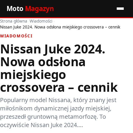
Moto
Magazyn
Strona główna
›
Wiadomości
›
Start
Nissan Juke 2024. Nowa odsłona miejskiego crossovera – cennik
WIADOMOŚCI
Wiadomości
Nissan Juke 2024.
Premiery
Nowa odsłona
Porady motoryzacyjne
miejskiego
crossovera – cennik
Pozostałe artykuły
Popularny model Nissana, który znany jest
miłośnikom dynamicznej jazdy miejskiej,
przeszedł gruntowną metamorfozę. To
oczywiście Nissan Juke 2024.…