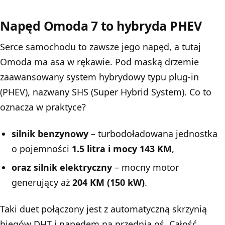
Napęd Omoda 7 to hybryda PHEV
Serce samochodu to zawsze jego napęd, a tutaj
Omoda ma asa w rękawie. Pod maską drzemie
zaawansowany system hybrydowy typu plug-in
(PHEV), nazwany SHS (Super Hybrid System). Co to
oznacza w praktyce?
silnik benzynowy
– turbodoładowana jednostka
o pojemności
1.5 litra i mocy 143 KM
,
oraz silnik elektryczny
– mocny motor
generujący aż
204 KM (150 kW)
.
Taki duet połączony jest z automatyczną skrzynią
biegów DHT i napędem na przednią oś. Całość