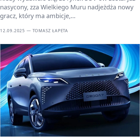
nasycony, zza Wielkiego Muru nadjeżdża nowy
gracz, który ma ambicje,…
12.09.2025 — TOMASZ ŁAPETA