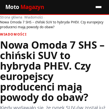
Moto
Magazyn
Strona główna
›
Wiadomości
›
Start
Nowa Omoda 7 SHS – chiński SUV to hybryda PHEV. Czy europejscy
producenci mają powody do obaw?
Wiadomości
WIADOMOŚCI
Nowa Omoda 7 SHS –
Premiery
chiński SUV to
Porady motoryzacyjne
hybryda PHEV. Czy
Pozostałe artykuły
europejscy
producenci mają
powody do obaw?
Kiedy wydawało się, że rynek SUV-ów został już