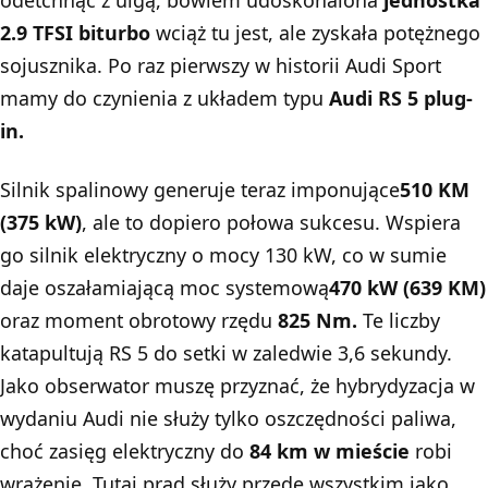
odetchnąć z ulgą, bowiem udoskonalona
jednostka
2.9 TFSI biturbo
wciąż tu jest, ale zyskała potężnego
sojusznika. Po raz pierwszy w historii Audi Sport
mamy do czynienia z układem typu
Audi RS 5 plug-
in.
Silnik spalinowy generuje teraz imponujące
510 KM
(375 kW)
, ale to dopiero połowa sukcesu. Wspiera
go silnik elektryczny o mocy 130 kW, co w sumie
daje oszałamiającą moc systemową
470 kW (639 KM)
oraz moment obrotowy rzędu
825 Nm.
Te liczby
katapultują RS 5 do setki w zaledwie 3,6 sekundy.
Jako obserwator muszę przyznać, że hybrydyzacja w
wydaniu
Audi
nie służy tylko oszczędności paliwa,
choć zasięg elektryczny do
84 km w mieście
robi
wrażenie. Tutaj prąd służy przede wszystkim jako