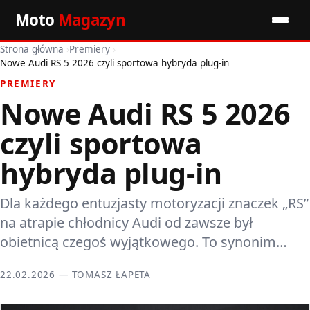
Moto
Magazyn
Strona główna
›
Premiery
›
Start
Nowe Audi RS 5 2026 czyli sportowa hybryda plug-in
PREMIERY
Wiadomości
Nowe Audi RS 5 2026
Premiery
czyli sportowa
Porady motoryzacyjne
hybryda plug-in
Pozostałe artykuły
Dla każdego entuzjasty motoryzacji znaczek „RS”
na atrapie chłodnicy Audi od zawsze był
obietnicą czegoś wyjątkowego. To synonim…
22.02.2026 — TOMASZ ŁAPETA