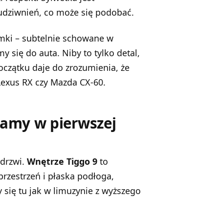
udziwnień, co może się podobać.
mki – subtelnie schowane w
 się do auta. Niby to tylko detal,
oczątku daje do zrozumienia, że
Lexus RX czy
Mazda CX-60
.
tamy w pierwszej
 drzwi.
Wnętrze Tiggo 9
to
przestrzeń i płaska podłoga,
 się tu jak w limuzynie z wyższego