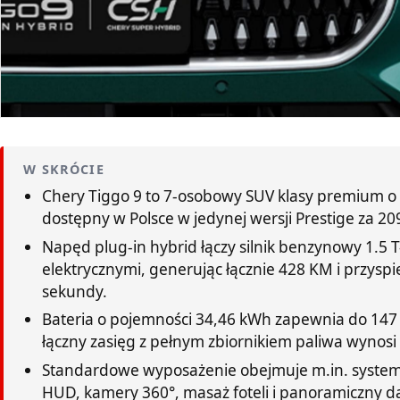
W SKRÓCIE
Chery Tiggo 9 to 7-osobowy SUV klasy premium o 
dostępny w Polsce w jedynej wersji Prestige za 209
Napęd plug-in hybrid łączy silnik benzynowy 1.5 
elektrycznymi, generując łącznie 428 KM i przysp
sekundy.
Bateria o pojemności 34,46 kWh zapewnia do 147 
łączny zasięg z pełnym zbiornikiem paliwa wynos
Standardowe wyposażenie obejmuje m.in. system 
HUD, kamery 360°, masaż foteli i panoramiczny d