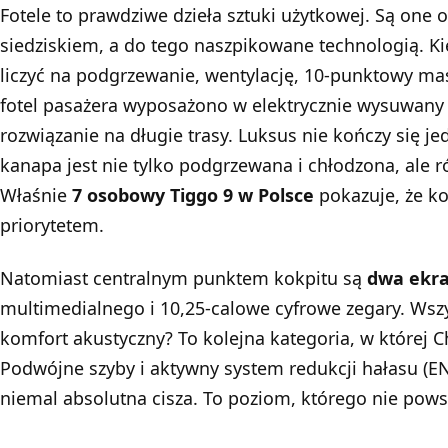
Fotele to prawdziwe dzieła sztuki użytkowej. Są one 
siedziskiem, a do tego naszpikowane technologią. K
liczyć na podgrzewanie, wentylację, 10-punktowy mas
fotel pasażera wyposażono w elektrycznie wysuwany 
rozwiązanie na długie trasy. Luksus nie kończy się j
kanapa jest nie tylko podgrzewana i chłodzona, ale 
Właśnie
7 osobowy
Tiggo 9 w Polsce
pokazuje, że ko
priorytetem.
Natomiast centralnym punktem kokpitu są
dwa ekr
multimedialnego i 10,25-calowe cyfrowe zegary. Wszyst
komfort akustyczny? To kolejna kategoria, w której
C
Podwójne szyby i aktywny system redukcji hałasu (EN
niemal absolutna cisza. To poziom, którego nie powsty