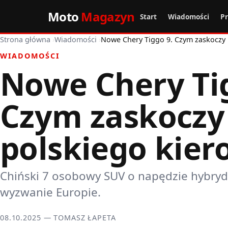
Moto
Magazyn
Start
Wiadomości
P
Strona główna
›
Wiadomości
›
Nowe Chery Tiggo 9. Czym zaskoczy 
WIADOMOŚCI
Nowe Chery Ti
Czym zaskoczy
polskiego kier
Chiński 7 osobowy SUV o napędzie hybry
wyzwanie Europie.
08.10.2025 — TOMASZ ŁAPETA