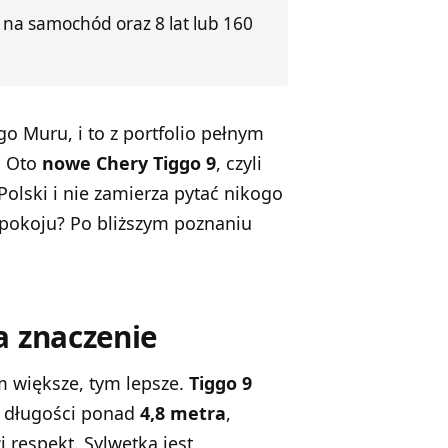
 na samochód oraz 8 lat lub 160
o Muru, i to z portfolio pełnym
ć. Oto
nowe Chery Tiggo 9
, czyli
Polski i nie zamierza pytać nikogo
epokoju? Po bliższym poznaniu
a znaczenie
m większe, tym lepsze.
Tiggo 9
o długości ponad
4,8 metra
,
 respekt. Sylwetka jest