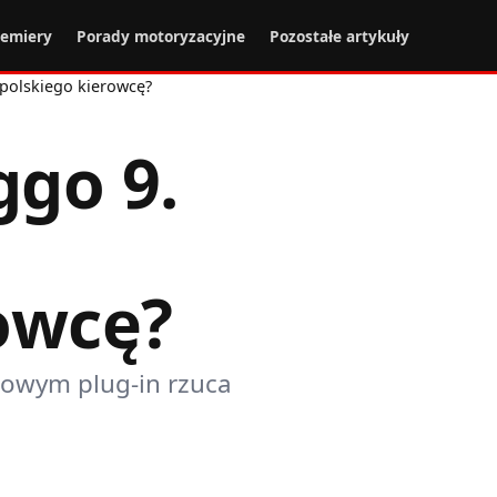
remiery
Porady motoryzacyjne
Pozostałe artykuły
polskiego kierowcę?
ggo 9.
owcę?
dowym plug-in rzuca