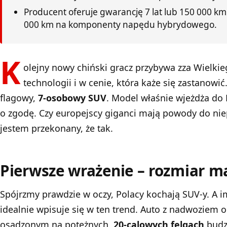
Producent oferuje gwarancję 7 lat lub 150 000 km
000 km na komponenty napędu hybrydowego.
K
olejny nowy chiński gracz przybywa zza Wielkieg
technologii i w cenie, która każe się zastanowi
flagowy,
7-osobowy SUV
. Model właśnie wjeżdża do 
o zgodę. Czy europejscy giganci mają powody do ni
jestem przekonany, że tak.
Pierwsze wrażenie – rozmiar m
Spójrzmy prawdzie w oczy, Polacy kochają SUV-y. A i
idealnie wpisuje się w ten trend. Auto z nadwoziem 
osadzonym na potężnych,
20-calowych felgach
budzi