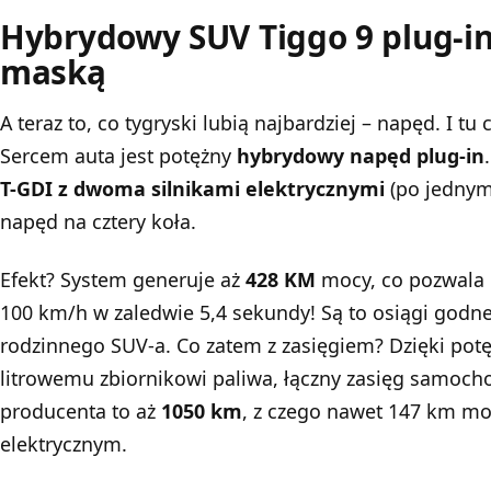
Hybrydowy SUV Tiggo 9 plug-in
maską
A teraz to, co tygryski lubią najbardziej – napęd. I t
Sercem auta jest potężny
hybrydowy napęd plug-in
T-GDI z dwoma silnikami elektrycznymi
(po jednym 
napęd na cztery koła.
Efekt? System generuje aż
428 KM
mocy, co pozwala 
100 km/h w zaledwie 5,4 sekundy! Są to osiągi godne
rodzinnego SUV-a. Co zatem z zasięgiem? Dzięki potęż
litrowemu zbiornikowi paliwa, łączny zasięg samoch
producenta to aż
1050 km
, z czego nawet 147 km mo
elektrycznym.