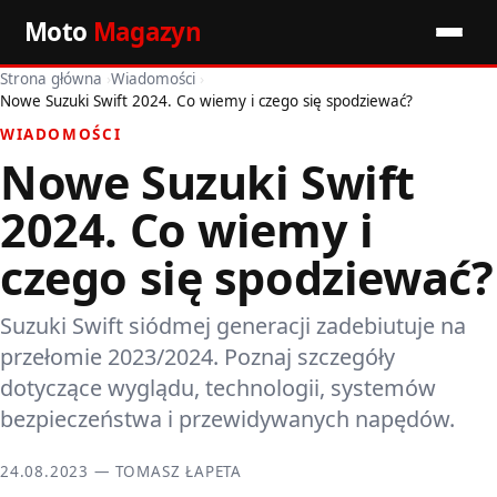
Moto
Magazyn
Strona główna
›
Wiadomości
›
Start
Nowe Suzuki Swift 2024. Co wiemy i czego się spodziewać?
WIADOMOŚCI
Wiadomości
Nowe Suzuki Swift
Premiery
2024. Co wiemy i
Porady motoryzacyjne
czego się spodziewać?
Pozostałe artykuły
Suzuki Swift siódmej generacji zadebiutuje na
przełomie 2023/2024. Poznaj szczegóły
dotyczące wyglądu, technologii, systemów
bezpieczeństwa i przewidywanych napędów.
24.08.2023 — TOMASZ ŁAPETA