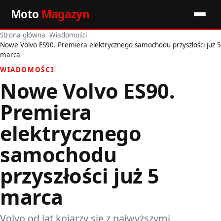
Moto
Magazyn
Strona główna
›
Wiadomości
›
Start
Nowe Volvo ES90. Premiera elektrycznego samochodu przyszłości już 5
marca
Wiadomości
WIADOMOŚCI
Nowe Volvo ES90.
Premiery
Premiera
Porady motoryzacyjne
elektrycznego
Pozostałe artykuły
samochodu
przyszłości już 5
marca
Volvo od lat kojarzy się z najwyższymi