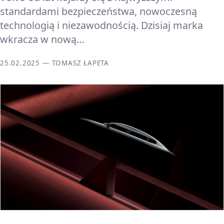
standardami bezpieczeństwa, nowoczesną
technologią i niezawodnością. Dzisiaj marka
wkracza w nową…
25.02.2025 — TOMASZ ŁAPETA