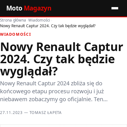
Moto
Magazyn
Strona główna
›
Wiadomości
›
Start
Nowy Renault Captur 2024. Czy tak będzie wyglądał?
WIADOMOŚCI
Wiadomości
Nowy Renault Captur
Premiery
2024. Czy tak będzie
Porady motoryzacyjne
wyglądał?
Pozostałe artykuły
Nowy Renault Captur 2024 zbliża się do
końcowego etapu procesu rozwoju i już
niebawem zobaczymy go oficjalnie. Ten…
27.11.2023 — TOMASZ ŁAPETA