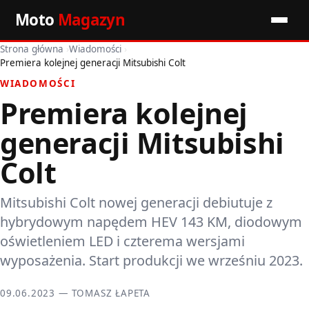
Moto
Magazyn
Strona główna
›
Wiadomości
›
Start
Premiera kolejnej generacji Mitsubishi Colt
WIADOMOŚCI
Wiadomości
Premiera kolejnej
Premiery
generacji Mitsubishi
Porady motoryzacyjne
Colt
Pozostałe artykuły
Mitsubishi Colt nowej generacji debiutuje z
hybrydowym napędem HEV 143 KM, diodowym
oświetleniem LED i czterema wersjami
wyposażenia. Start produkcji we wrześniu 2023.
09.06.2023 — TOMASZ ŁAPETA