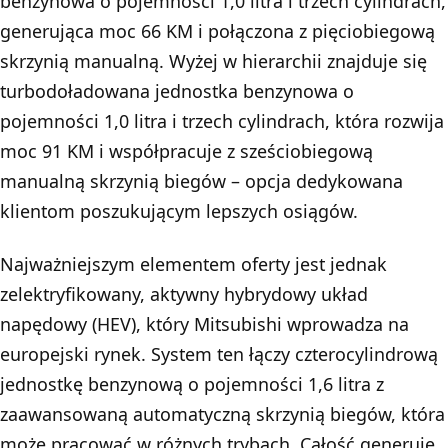
benzynowa o pojemności 1,0 litra i trzech cylindrach,
generująca moc 66 KM i połączona z pięciobiegową
skrzynią manualną. Wyżej w hierarchii znajduje się
turbodoładowana jednostka benzynowa o
pojemności 1,0 litra i trzech cylindrach, która rozwija
moc 91 KM i współpracuje z sześciobiegową
manualną skrzynią biegów – opcja dedykowana
klientom poszukującym lepszych osiągów.
Najważniejszym elementem oferty jest jednak
zelektryfikowany, aktywny hybrydowy układ
napędowy (HEV), który Mitsubishi wprowadza na
europejski rynek. System ten łączy czterocylindrową
jednostkę benzynową o pojemności 1,6 litra z
zaawansowaną automatyczną skrzynią biegów, która
może pracować w różnych trybach. Całość generuje