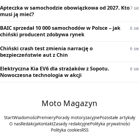
Apteczka w samochodzie obowiązkowa od 2027. Kto
7 sie
musi ją mieć?
BAIC sprzedał 10 000 samochodów w Polsce – jak
6 sie
chiński producent zdobywa rynek
Chiński crash test zmienia narrację o
6 sie
bezpieczeństwie aut z Chin
Elektryczna Kia EV6 dla strażaków z Sopotu.
6 sie
Nowoczesna technologia w akcji
Moto Magazyn
Start
Wiadomości
Premiery
Porady motoryzacyjne
Pozostałe artykuły
O nas
Redakcja
Kontakt
Zasady redakcyjne
Polityka prywatności
Polityka cookies
RSS