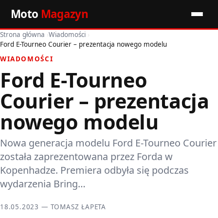
Moto
Magazyn
Strona główna
›
Wiadomości
›
Start
Ford E-Tourneo Courier – prezentacja nowego modelu
WIADOMOŚCI
Wiadomości
Ford E-Tourneo
Premiery
Courier – prezentacja
Porady motoryzacyjne
nowego modelu
Pozostałe artykuły
Nowa generacja modelu Ford E-Tourneo Courier
została zaprezentowana przez Forda w
Kopenhadze. Premiera odbyła się podczas
wydarzenia Bring…
18.05.2023 — TOMASZ ŁAPETA