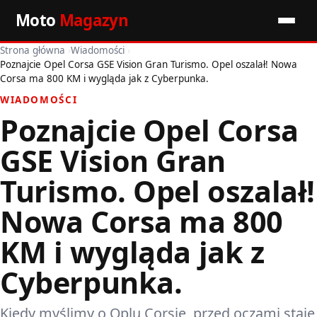
Moto
Magazyn
Strona główna
›
Wiadomości
›
Start
Poznajcie Opel Corsa GSE Vision Gran Turismo. Opel oszalał! Nowa
Corsa ma 800 KM i wygląda jak z Cyberpunka.
Wiadomości
WIADOMOŚCI
Poznajcie Opel Corsa
Premiery
GSE Vision Gran
Porady motoryzacyjne
Turismo. Opel oszalał!
Pozostałe artykuły
Nowa Corsa ma 800
KM i wygląda jak z
Cyberpunka.
Kiedy myślimy o Oplu Corsie, przed oczami staje