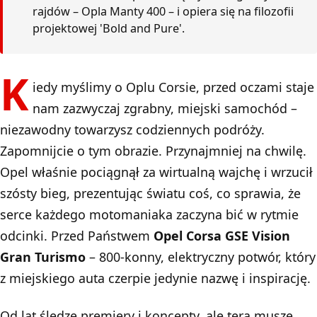
rajdów – Opla Manty 400 – i opiera się na filozofii
projektowej 'Bold and Pure'.
K
iedy myślimy o Oplu Corsie, przed oczami staje
nam zazwyczaj zgrabny, miejski samochód –
niezawodny towarzysz codziennych podróży.
Zapomnijcie o tym obrazie. Przynajmniej na chwilę.
Opel właśnie pociągnął za wirtualną wajchę i wrzucił
szósty bieg, prezentując światu coś, co sprawia, że
serce każdego motomaniaka zaczyna bić w rytmie
odcinki. Przed Państwem
Opel Corsa GSE Vision
Gran Turismo
– 800-konny, elektryczny potwór, który
z miejskiego auta czerpie jedynie nazwę i inspirację.
Od lat śledzę premiery i koncepty, ale tera muszę