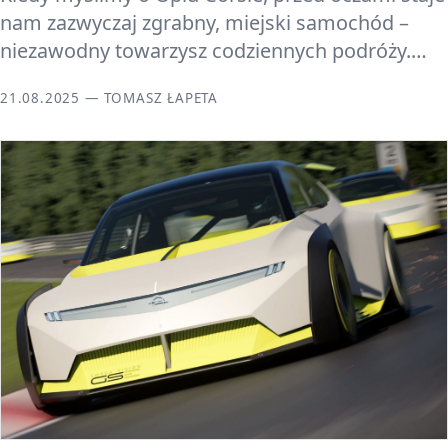
nam zazwyczaj zgrabny, miejski samochód –
niezawodny towarzysz codziennych podróży.…
21.08.2025 — TOMASZ ŁAPETA