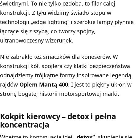
świetlnymi. To nie tylko ozdoba, to filar całej
konstrukcji. Z tyłu widzimy światło stopu w
technologii „edge lighting” i szerokie lampy płynnie
łączące się z szybą, co tworzy spójny,
ultranowoczesny wizerunek.
Nie zabrakło też smaczków dla koneserów. W
konstrukcji kół, spojlera czy klatki bezpieczeństwa
odnajdziemy trójkątne formy inspirowane legendą
rajdów
Oplem Mantą 400
. I jest to piękny ukłon w
stronę bogatej historii motorsportowej marki.
Kokpit kierowcy – detox i pełna
koncentracja
Wnętrze to kontynuacja idei
„detox”
, skupienia się