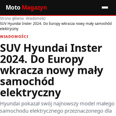
Moto
Magazyn
Strona główna
›
Wiadomości
›
Start
SUV Hyundai Inster 2024. Do Europy wkracza nowy mały samochód
elektryczny
Wiadomości
WIADOMOŚCI
SUV Hyundai Inster
Premiery
2024. Do Europy
Porady motoryzacyjne
wkracza nowy mały
Pozostałe artykuły
samochód
elektryczny
Hyundai pokazał swój najnowszy model małego
samochodu elektrycznego przeznaczonego dla