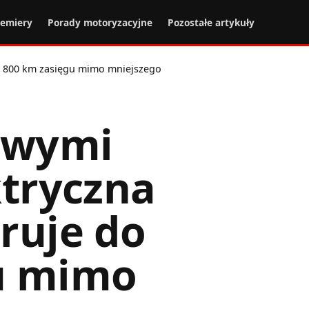
remiery
Porady motoryzacyjne
Pozostałe artykuły
do 800 km zasięgu mimo mniejszego
nowymi
ktryczna
ruje do
u mimo