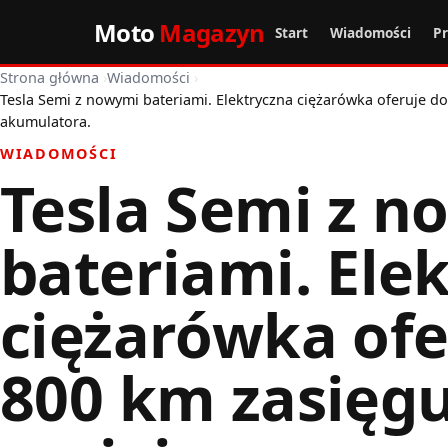
Moto
Magazyn
Start
Wiadomości
P
Strona główna
›
Wiadomości
›
Tesla Semi z nowymi bateriami. Elektryczna ciężarówka oferuje 
akumulatora.
WIADOMOŚCI
Tesla Semi z 
bateriami. Ele
ciężarówka ofe
800 km zasięg