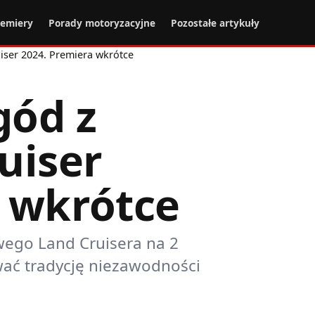
remiery
Porady motoryzacyjne
Pozostałe artykuły
iser 2024. Premiera wkrótce
gód z
uiser
 wkrótce
ego Land Cruisera na 2
ać tradycję niezawodności