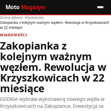
Moto
Magazyn
Strona główna
›
Wiadomości
›
Start
Zakopianka z kolejnym ważnym węzłem. Rewolucja w Krzyszkowicach
w 22 miesiące
Wiadomości
WIADOMOŚCI
Zakopianka z
Premiery
kolejnym ważnym
Porady motoryzacyjne
węzłem. Rewolucja w
Pozostałe artykuły
Krzyszkowicach w 22
miesiące
GDDKiA wybrała wykonawcę nowego węzła w
Krzyszkowicach na Zakopiance. Inwestycja za